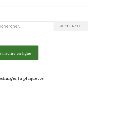
herche
RECHERCHE
S'inscrire en ligne
écharger la
plaquette