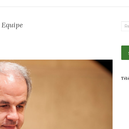
Equipe
Rec
:
ue
Tél