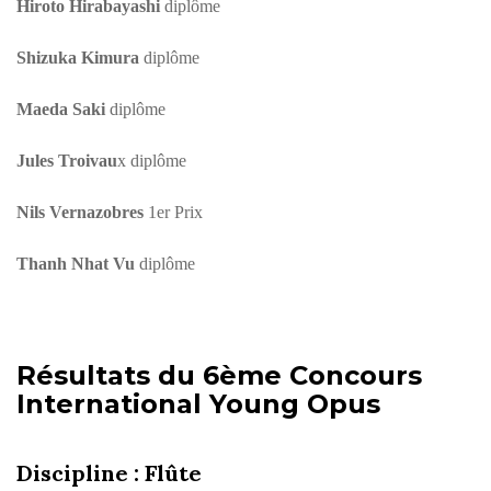
Hiroto Hirabayashi
diplôme
Shizuka Kimura
diplôme
Maeda Saki
diplôme
Jules Troivau
x diplôme
Nils
Vernazobres
1er Prix
Thanh Nhat Vu
diplôme
Résultats du 6ème Concours
International Young Opus
Discipline : Flûte