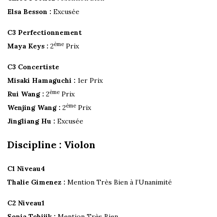
Elsa Besson :
Excusée
C3 Perfectionnement
ème
Maya Keys :
2
Prix
C3 Concertiste
Misaki Hamaguchi :
1er Prix
ème
Rui Wang :
2
Prix
ème
Wenjing Wang :
2
Prix
Jingliang Hu :
Excusée
Discipline : Violon
C1 Niveau4
Thalie Gimenez :
Mention Très Bien à l’Unanimité
C2 Niveau1
Sonia Tchijik :
Mention Très Bien