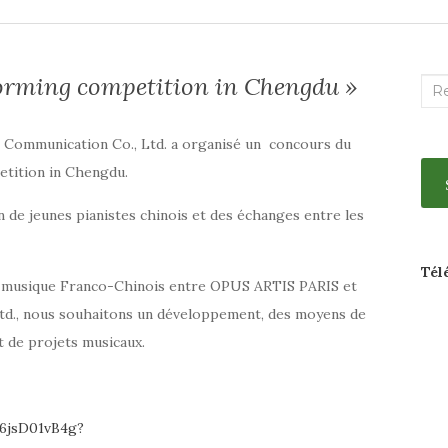
forming competition in Chengdu »
Rec
:
 Communication Co., Ltd. a organisé un concours du
etition in Chengdu.
 de jeunes pianistes chinois et des échanges entre les
Tél
a musique Franco-Chinois entre OPUS ARTIS PARIS et
td., nous souhaitons un développement, des moyens de
t de projets musicaux.
6jsD01vB4g?