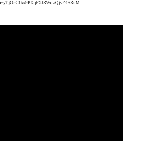
a-yTjOrC15x9BXqFXJSWqzQjvF4ASuM