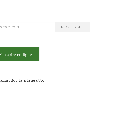
herche
RECHERCHE
S'inscrire en ligne
écharger la
plaquette