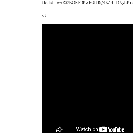
fbclid=IwAR32BOKR3KwR0fJBg4BA4_DXyhKr
et